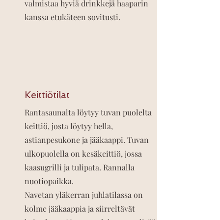
valmistaa hyviä drinkkejä haaparin
kanssa etukäteen sovitusti.
Keittiötilat
Rantasaunalta löytyy tuvan puolelta
keittiö, josta löytyy hella,
astianpesukone ja jääkaappi. Tuvan
ulkopuolella on kesäkeittiö, jossa
kaasugrilli ja tulipata. Rannalla
nuotiopaikka.
Navetan yläkerran juhlatilassa on
kolme jääkaappia ja siirreltävät