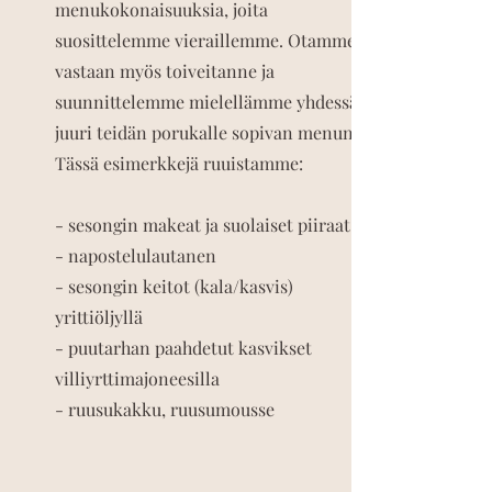
menukokonaisuuksia, joita
suosittelemme vieraillemme. Otamme
vastaan myös toiveitanne ja
suunnittelemme mielellämme yhdessä
juuri teidän porukalle sopivan menun.
Tässä esimerkkejä ruuistamme:
- sesongin makeat ja suolaiset piiraat
- napostelulautanen
- sesongin keitot (kala/kasvis)
yrittiöljyllä
- puutarhan paahdetut kasvikset
villiyrttimajoneesilla
- ruusukakku, ruusumousse