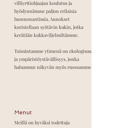
villiyrttiohjaajan koulutus ja
hyödynnämme paljon erilaisia
luonnonantimia. Annokset
koristellaan syötävin kukin, jotka
kerätään kukkaviljelmiltämme.
Toimintamme ytimenä on ekologisuus
ja ympäristöystävällisyys, jonka
haluamme näkyvän myös ruossamme.
Menut
Meillä on hyväksi todettuja