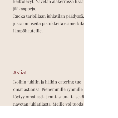
keittolevyt. Navetan alakerrassa lisää
jääkaappeja.
Ruoka tarjoillaan juhlatilan päädyssä,
jossa on useita pistokkeita esimerkiksi
lämpöhauteille.
Astiat
Isoihin juhliin ja häihin catering tuo
omat astiansa. Pienemmille ryhmille
löytyy omat astiat rantasaunalta sekä
navetan juhlatilasta. Meille voi tuoda
myös omia astioita.