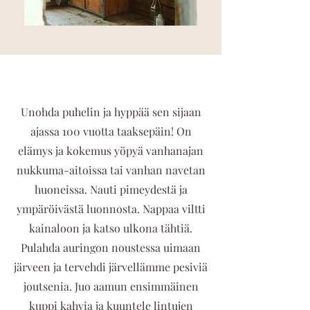
Unohda puhelin ja hyppää sen sijaan
ajassa 100 vuotta taaksepäin! On
elämys ja kokemus yöpyä vanhanajan
nukkuma-aitoissa tai vanhan navetan
huoneissa. Nauti pimeydestä ja
ympäröivästä luonnosta. Nappaa viltti
kainaloon ja katso ulkona tähtiä.
Pulahda auringon noustessa uimaan
järveen ja tervehdi järvellämme pesiviä
joutsenia. Juo aamun ensimmäinen
kuppi kahvia ja kuuntele lintujen