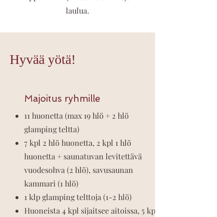
laulua.
Hyvää yötä!
Majoitus ryhmille
11 huonetta (max 19 hlö + 2 hlö
glamping teltta)
7 kpl 2 hlö huonetta, 2 kpl 1 hlö
huonetta + saunatuvan levitettävä
vuodesohva (2 hlö), savusaunan
kammari (1 hlö)
1 klp glamping telttoja (1-2 hlö)
Huoneista 4 kpl sijaitsee aitoissa, 5 kpl