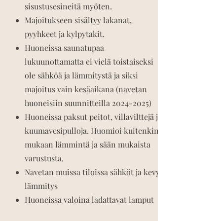
sisustusesineitä myöten.
Majoitukseen sisältyy lakanat,
pyyhkeet ja kylpytakit.
Huoneissa saunatupaa
lukuunottamatta ei vielä toistaiseksi
ole sähköä ja lämmitystä ja siksi
majoitus vain kesäaikana (navetan
huoneisiin suunnitteilla
2024-2025)
Huoneissa paksut peitot, villavilttejä ja
kuumavesipulloja. Huomioi kuitenkin
mukaan lämmintä ja sään mukaista
varustusta.
Navetan muissa tiloissa sähköt ja kevyt
lämmitys
Huoneissa valoina ladattavat lamput