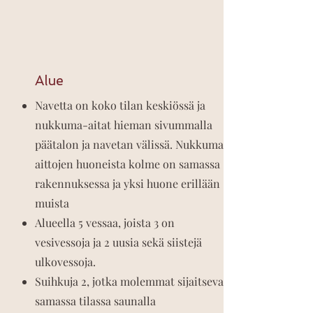
Alue
Navetta on koko tilan keskiössä ja
nukkuma-aitat hieman sivummalla
päätalon ja navetan välissä. Nukkuma-
aittojen huoneista kolme on samassa
rakennuksessa ja yksi huone erillään
muista
Alueella 5 vessaa, joista 3 on
vesivessoja ja 2 uusia sekä siistejä
ulkovessoja.
Suihkuja 2, jotka molemmat sijaitsevat
samassa tilassa saunalla