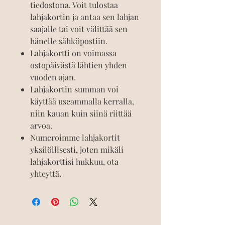
tiedostona. Voit tulostaa
lahjakortin ja antaa sen lahjan
saajalle tai voit välittää sen
hänelle sähköpostiin.
Lahjakortti on voimassa
ostopäivästä lähtien yhden
vuoden ajan.
Lahjakortin summan voi
käyttää useammalla kerralla,
niin kauan kuin siinä riittää
arvoa.
Numeroimme lahjakortit
yksilöllisesti, joten mikäli
lahjakorttisi hukkuu, ota
yhteyttä.