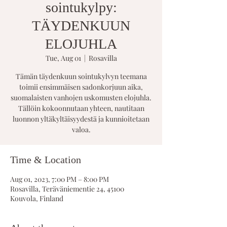
sointukylpy:
TÄYDENKUUN
ELOJUHLA
Tue, Aug 01
  |  
Rosavilla
Tämän täydenkuun sointukylvyn teemana
toimii ensimmäisen sadonkorjuun aika,
suomalaisten vanhojen uskomusten elojuhla.
Tällöin kokoonnutaan yhteen, nautitaan
luonnon yltäkyltäisyydestä ja kunnioitetaan
valoa.
Time & Location
Aug 01, 2023, 7:00 PM – 8:00 PM
Rosavilla, Teräväniementie 24, 45100
Kouvola, Finland