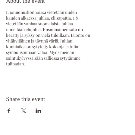
About the event
Luonnonuskonnoissa vietetään uuden
kauden alkaessa juhlaa, eli sapattia. 1.8
vietetään vanhaa suomalaista juhlaa
nimeltään elojuhla. Ensimmäinen sato on
kerätty ja syksy on vielä tuloillaan. Luonto on
yltäkylläinen ja täynnä väriä. Juhlan
kunniaiksi on sytytetty kokkoja ja tulia
symbolisoimaan valoa. Myös meidän
sointukylvyssä sään salliessa sytytämme
tulipadan.
Tämän sointukylvyn teemana toimii
elojuhlan sanoma: ollaan kiitollisia siitä mitä
meillä on, mitä luonto on meille antanut,
ruuasta jota maamme on meille tuottanut ja
Share this event
terveydestä, johon puhtaalla suomalaisella
ilmalla ja luonnolla on iso osuutensa.
Tälle päivälle osuu myös täysikuu. Täysikuu
liikuttaa planeettamme vesiä, joten
yhdistettynä sointukylpyyn, yhdistelmä on
hyvin voimakas. Täysikuu on historiallisesti