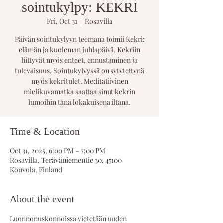
sointukylpy: KEKRI
Fri, Oct 31
  |  
Rosavilla
Päivän sointukylvyn teemana toimii Kekri:
elämän ja kuoleman juhlapäivä. Kekriin
liittyvät myös enteet, ennustaminen ja
tulevaisuus. Sointukylvyssä on sytytettynä
myös kekritulet. Meditatiivinen
mielikuvamatka saattaa sinut kekrin
lumoihin tänä lokakuisena iltana.
Time & Location
Oct 31, 2025, 6:00 PM – 7:00 PM
Rosavilla, Teräväniementie 30, 45100
Kouvola, Finland
About the event
Luonnonuskonnoissa vietetään uuden 