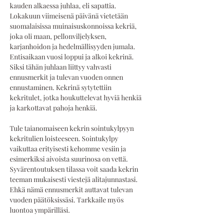
kauden alkaessa juhlaa, eli sapattia. 
Lokakuun viimeisenä päivänä vietetään 
suomalaisissa muinaisuskonnoissa kekriä, 
joka oli maan, pellonviljelyksen, 
karjanhoidon ja hedelmällisyyden jumala. 
Entisaikaan vuosi loppui ja alkoi kekrinä. 
Siksi tähän juhlaan liittyy vahvasti 
ennusmerkit ja tulevan vuoden onnen 
ennustaminen. Kekrinä sytytettiin 
kekritulet, jotka houkuttelevat hyviä henkiä 
ja karkottavat pahoja henkiä.
Tule taianomaiseen kekrin sointukylpyyn 
kekritulien loisteeseen. Sointukylpy 
vaikuttaa erityisesti kehomme vesiin ja 
esimerkiksi aivoista suurinosa on vettä. 
Syvärentoutuksen tilassa voit saada kekrin 
teeman mukaisesti viestejä alitajunnastasi. 
Ehkä nämä ennusmerkit auttavat tulevan 
vuoden päätöksissäsi. Tarkkaile myös 
luontoa ympärilläsi.