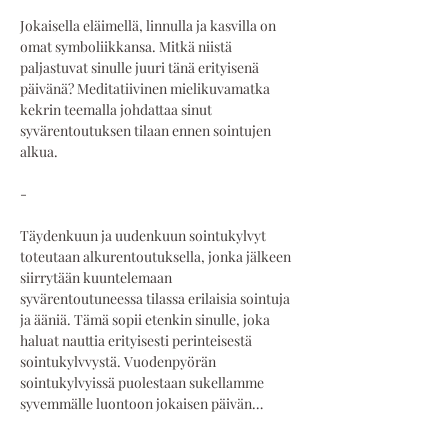
Jokaisella eläimellä, linnulla ja kasvilla on 
omat symboliikkansa. Mitkä niistä 
paljastuvat sinulle juuri tänä erityisenä 
päivänä? Meditatiivinen mielikuvamatka 
kekrin teemalla johdattaa sinut 
syvärentoutuksen tilaan ennen sointujen 
alkua.
-
Täydenkuun ja uudenkuun sointukylvyt 
toteutaan alkurentoutuksella, jonka jälkeen 
siirrytään kuuntelemaan 
syvärentoutuneessa tilassa erilaisia sointuja 
ja ääniä. Tämä sopii etenkin sinulle, joka 
haluat nauttia erityisesti perinteisestä 
sointukylvvystä. Vuodenpyörän 
sointukylvyissä puolestaan sukellamme 
syvemmälle luontoon jokaisen päivän…