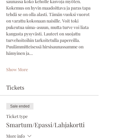
saunassa koko keholle kasvoja myöten. 
Kokemus on hyvin maadoittava ja paras tapa 
tehdä se on olla alasti. Tämän vuoksi vuorot 
on varattu kokonaan naisille. Voit toki 
pukeutua uima-asuun, mutta turve voi liata 
kangasta pysyvästi. Lauteet on suojattu 
turvehoitoihin tarkoitetulla papereilla. 
Puulämmitteisessä hirsisaunassamme on 
hämyinen ja…
Show More
Tickets
Sale ended
Ticket type
Smartum/Epassi/Lahjakortti
More info