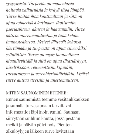
syvyyksistä. Turpeella on monenlaisia 
hoitavia vaikutuksia ja kykyä sitoa lämpöä. 
Turve hoitaa ihoa kauttaaltaan ja siitä on 
apua esimerkiksi kutinaan, ihottumiin, 
psoriasikseen, akneen ja haavaumiin. Turve 
aktivoi aineenvaihduntaa ja lisää kehon 
imunestekiertoa. Nesteet lähtevät kehossa 
kiertämään ja turpeesta on apua esimerkiksi 
selluliittiin. Turve on myös luonnollinen 
kivunlievittäjä ja siitä on apua lihassärkyyn, 
nivelrikkoon, reumaattisiin kipuihin, 
turvotukseen ja verenkiertohäiriöihin. Lisäksi 
turve auttaa stressiin ja unettomuuteen.
MITEN SAUNOMINEN ETENEE:
Ennen saunomista teemme vesitankkauksen 
ja samalla turvesaunaan tarvittavat 
informaatiot läpi (noin 15min). Saunaan 
siirrytään suihkun kautta, jossa pestään 
meikit ja päivän pölyt pois. Pienten 
alkulöylyjen jälkeen turve levitetään 