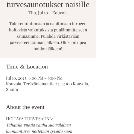
turvesaunotukset naisille
Thu, Jul 10
  |  
Kouvola
Tule rentoutumaan ja nauttimaan turpeen
hoitavista vaikutuksista puulämmitteiseen
saunaamme. Pulahda virkistävään
järviveteen saunan jälkeen. Olosi on upea
hoidon jälkeen!
Time & Location
Jul 10, 2025, 6:00 PM – 8:00 PM
Kouvola, Teräväniementie 24, 45100 Kouvola,
Suomi
About the event
HOITAVA TURVESAUNA:
Tuhansia vuosia vanha suomalainen 
luonnonturve nostetaan syvältä suon 