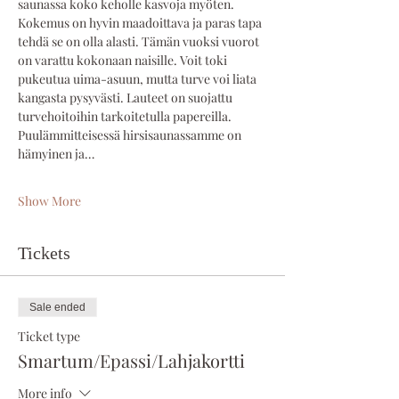
saunassa koko keholle kasvoja myöten. 
Kokemus on hyvin maadoittava ja paras tapa 
tehdä se on olla alasti. Tämän vuoksi vuorot 
on varattu kokonaan naisille. Voit toki 
pukeutua uima-asuun, mutta turve voi liata 
kangasta pysyvästi. Lauteet on suojattu 
turvehoitoihin tarkoitetulla papereilla. 
Puulämmitteisessä hirsisaunassamme on 
hämyinen ja…
Show More
Tickets
Sale ended
Ticket type
Smartum/Epassi/Lahjakortti
More info