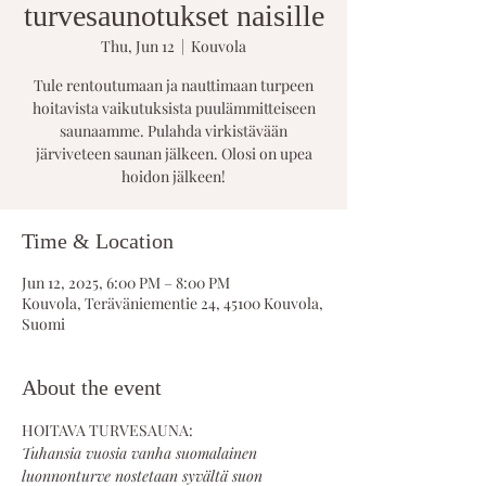
turvesaunotukset naisille
Thu, Jun 12
  |  
Kouvola
Tule rentoutumaan ja nauttimaan turpeen
hoitavista vaikutuksista puulämmitteiseen
saunaamme. Pulahda virkistävään
järviveteen saunan jälkeen. Olosi on upea
hoidon jälkeen!
Time & Location
Jun 12, 2025, 6:00 PM – 8:00 PM
Kouvola, Teräväniementie 24, 45100 Kouvola,
Suomi
About the event
HOITAVA TURVESAUNA:
Tuhansia vuosia vanha suomalainen 
luonnonturve nostetaan syvältä suon 