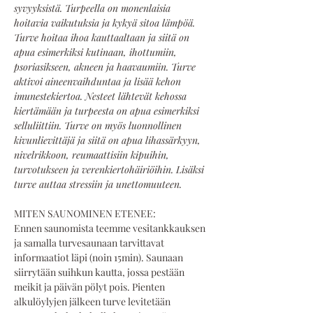
syvyyksistä. Turpeella on monenlaisia 
hoitavia vaikutuksia ja kykyä sitoa lämpöä. 
Turve hoitaa ihoa kauttaaltaan ja siitä on 
apua esimerkiksi kutinaan, ihottumiin, 
psoriasikseen, akneen ja haavaumiin. Turve 
aktivoi aineenvaihduntaa ja lisää kehon 
imunestekiertoa. Nesteet lähtevät kehossa 
kiertämään ja turpeesta on apua esimerkiksi 
selluliittiin. Turve on myös luonnollinen 
kivunlievittäjä ja siitä on apua lihassärkyyn, 
nivelrikkoon, reumaattisiin kipuihin, 
turvotukseen ja verenkiertohäiriöihin. Lisäksi 
turve auttaa stressiin ja unettomuuteen.
MITEN SAUNOMINEN ETENEE:
Ennen saunomista teemme vesitankkauksen 
ja samalla turvesaunaan tarvittavat 
informaatiot läpi (noin 15min). Saunaan 
siirrytään suihkun kautta, jossa pestään 
meikit ja päivän pölyt pois. Pienten 
alkulöylyjen jälkeen turve levitetään 