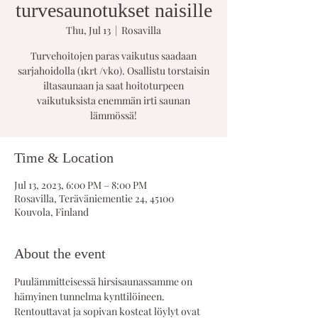
turvesaunotukset naisille
Thu, Jul 13
  |  
Rosavilla
Turvehoitojen paras vaikutus saadaan
sarjahoidolla (1krt /vko). Osallistu torstaisin
iltasaunaan ja saat hoitoturpeen
vaikutuksista enemmän irti saunan
lämmössä!
Time & Location
Jul 13, 2023, 6:00 PM – 8:00 PM
Rosavilla, Teräväniementie 24, 45100
Kouvola, Finland
About the event
Puulämmitteisessä hirsisaunassamme on 
hämyinen tunnelma kynttilöineen. 
Rentouttavat ja sopivan kosteat löylyt ovat 