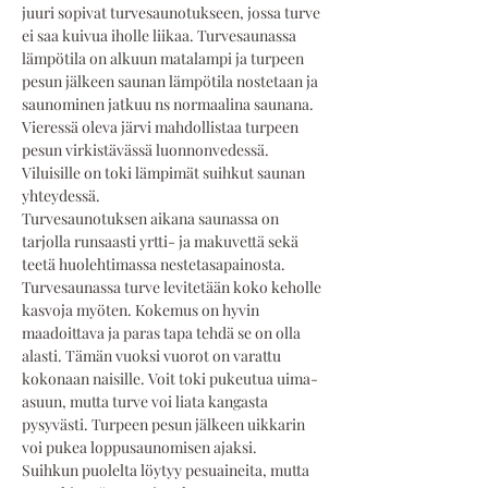
juuri sopivat turvesaunotukseen, jossa turve 
ei saa kuivua iholle liikaa. Turvesaunassa 
lämpötila on alkuun matalampi ja turpeen 
pesun jälkeen saunan lämpötila nostetaan ja 
saunominen jatkuu ns normaalina saunana. 
Vieressä oleva järvi mahdollistaa turpeen 
pesun virkistävässä luonnonvedessä. 
Viluisille on toki lämpimät suihkut saunan 
yhteydessä. 
Turvesaunotuksen aikana saunassa on 
tarjolla runsaasti yrtti- ja makuvettä sekä 
teetä huolehtimassa nestetasapainosta.
Turvesaunassa turve levitetään koko keholle 
kasvoja myöten. Kokemus on hyvin 
maadoittava ja paras tapa tehdä se on olla 
alasti. Tämän vuoksi vuorot on varattu 
kokonaan naisille. Voit toki pukeutua uima-
asuun, mutta turve voi liata kangasta 
pysyvästi. Turpeen pesun jälkeen uikkarin 
voi pukea loppusaunomisen ajaksi.
Suihkun puolelta löytyy pesuaineita, mutta 