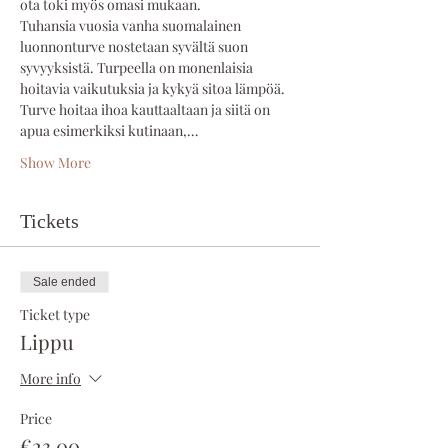
ota toki myös omasi mukaan. 
Tuhansia vuosia vanha suomalainen 
luonnonturve nostetaan syvältä suon 
syvyyksistä. Turpeella on monenlaisia 
hoitavia vaikutuksia ja kykyä sitoa lämpöä. 
Turve hoitaa ihoa kauttaaltaan ja siitä on 
apua esimerkiksi kutinaan,…
Show More
Tickets
Sale ended
Ticket type
Lippu
More info
Price
€23.00