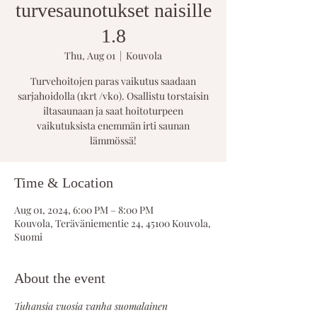
turvesaunotukset naisille
1.8
Thu, Aug 01
  |  
Kouvola
Turvehoitojen paras vaikutus saadaan
sarjahoidolla (1krt /vko). Osallistu torstaisin
iltasaunaan ja saat hoitoturpeen
vaikutuksista enemmän irti saunan
lämmössä!
Time & Location
Aug 01, 2024, 6:00 PM – 8:00 PM
Kouvola, Teräväniementie 24, 45100 Kouvola,
Suomi
About the event
Tuhansia vuosia vanha suomalainen 