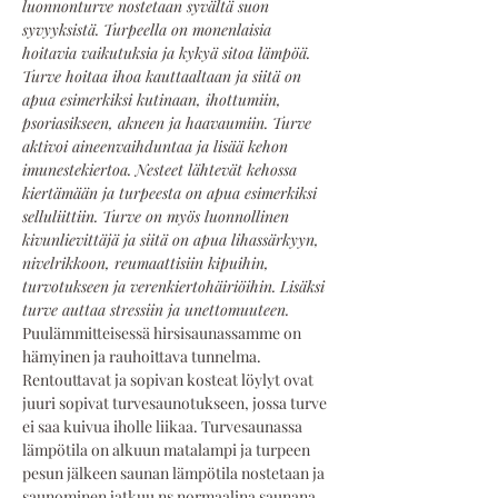
luonnonturve nostetaan syvältä suon 
syvyyksistä. Turpeella on monenlaisia 
hoitavia vaikutuksia ja kykyä sitoa lämpöä. 
Turve hoitaa ihoa kauttaaltaan ja siitä on 
apua esimerkiksi kutinaan, ihottumiin, 
psoriasikseen, akneen ja haavaumiin. Turve 
aktivoi aineenvaihduntaa ja lisää kehon 
imunestekiertoa. Nesteet lähtevät kehossa 
kiertämään ja turpeesta on apua esimerkiksi 
selluliittiin. Turve on myös luonnollinen 
kivunlievittäjä ja siitä on apua lihassärkyyn, 
nivelrikkoon, reumaattisiin kipuihin, 
turvotukseen ja verenkiertohäiriöihin. Lisäksi 
turve auttaa stressiin ja unettomuuteen.
Puulämmitteisessä hirsisaunassamme on 
hämyinen ja rauhoittava tunnelma. 
Rentouttavat ja sopivan kosteat löylyt ovat 
juuri sopivat turvesaunotukseen, jossa turve 
ei saa kuivua iholle liikaa. Turvesaunassa 
lämpötila on alkuun matalampi ja turpeen 
pesun jälkeen saunan lämpötila nostetaan ja 
saunominen jatkuu ns normaalina saunana. 