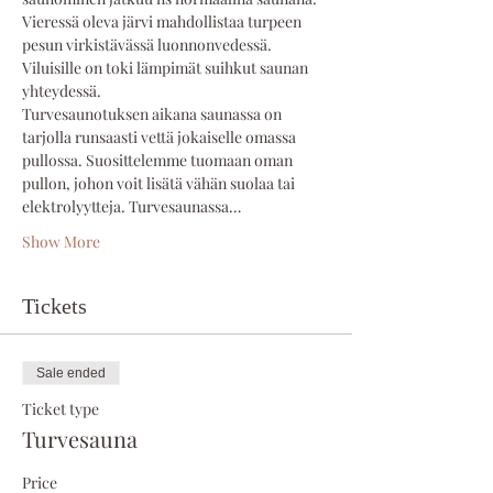
Vieressä oleva järvi mahdollistaa turpeen 
pesun virkistävässä luonnonvedessä. 
Viluisille on toki lämpimät suihkut saunan 
yhteydessä.
Turvesaunotuksen aikana saunassa on 
tarjolla runsaasti vettä jokaiselle omassa 
pullossa. Suosittelemme tuomaan oman 
pullon, johon voit lisätä vähän suolaa tai 
elektrolyytteja. Turvesaunassa…
Show More
Tickets
Sale ended
Ticket type
Turvesauna
Price