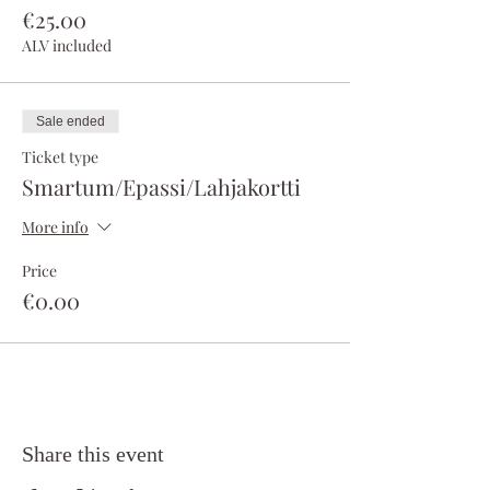
€25.00
ALV included
Sale ended
Ticket type
Smartum/Epassi/Lahjakortti
More info
Price
€0.00
Share this event