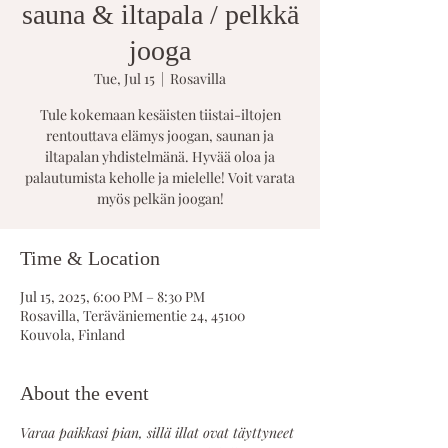
sauna & iltapala / pelkkä
jooga
Tue, Jul 15
  |  
Rosavilla
Tule kokemaan kesäisten tiistai-iltojen
rentouttava elämys joogan, saunan ja
iltapalan yhdistelmänä. Hyvää oloa ja
palautumista keholle ja mielelle! Voit varata
myös pelkän joogan!
Time & Location
Jul 15, 2025, 6:00 PM – 8:30 PM
Rosavilla, Teräväniementie 24, 45100
Kouvola, Finland
About the event
Varaa paikkasi pian, sillä illat ovat täyttyneet 