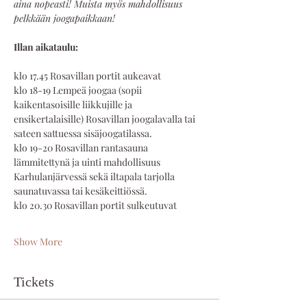
aina nopeasti! Muista myös mahdollisuus 
pelkkään joogapaikkaan!
Illan aikataulu:
klo 17.45 Rosavillan portit aukeavat
klo 18-19 Lempeä joogaa (sopii 
kaikentasoisille liikkujille ja 
ensikertalaisille) Rosavillan joogalavalla tai 
sateen sattuessa sisäjoogatilassa.
klo 19-20 Rosavillan rantasauna 
lämmitettynä ja uinti mahdollisuus 
Karhulanjärvessä sekä iltapala tarjolla 
saunatuvassa tai kesäkeittiössä.
klo 20.30 Rosavillan portit sulkeutuvat  
Show More
Tickets