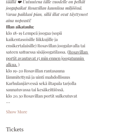
täällä ❤️ Uutuutena tälle vuodelle on pelkät 
joogapaikat Rosavillan kauniissa miljöössä. 
Varaa paikkasi pian, sillä illat ovat täyttyneet 
aina nopeasti!
Illan aikataulu:
klo 18-19 Lempeä joogaa (sopii 
kaikentasoisille liikkujille ja 
ensikertalaisille) Rosavillan joogalavalla tai 
sateen sattuessa sisäjoogatilassa. (
Rosavillan 
portit avautuvat 15 min ennen joogatunnin 
alkua.
 )
klo 19-20 Rosavillan rantasauna 
lämmitettynä ja uinti mahdollisuus 
Karhulanjärvessä sekä iltapala tarjolla 
saunatuvassa tai kesäkeittiössä.
klo 20.30 Rosavillan portit sulkeutuvat  
--
Show More
Tickets