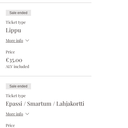
Sale ended
Ticket type
Lippu
More info
Price
€35.00
ALV included
Sale ended
Ticket type
Epassi / Smartum / Lahjakortti
More info
Price