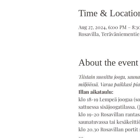
Time & Locatio
Aug 27, 2024, 6:00 PM – 8:
Rosavilla, Teräväniementie
About the event
Tiistain suosittu jooga, saun
miljöössä. Varaa paikkasi pian
Illan aikataulu:
klo 18-19 Lempeä joogaa (sopi
sattuessa sisäjoogatilassa. (
klo 19-20 Rosavillan rantas
saunatuvassa tai kesäkeitti
klo 20.30 Rosavillan portit 
--