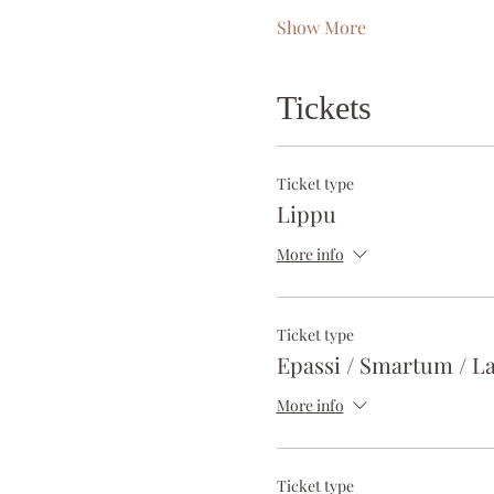
Show More
Tickets
Ticket type
Lippu
More info
Ticket type
Epassi / Smartum / La
More info
Ticket type