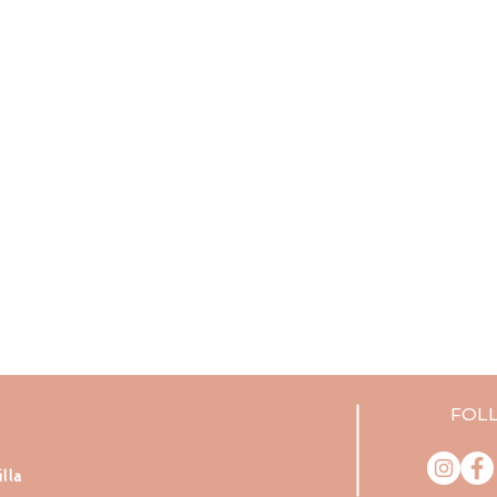
FOL
lla