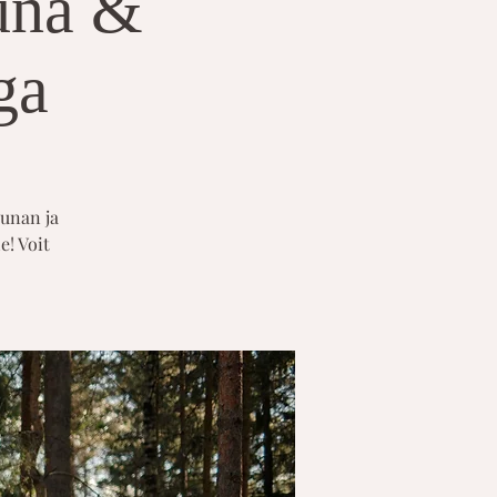
auna &
ga
aunan ja
e! Voit