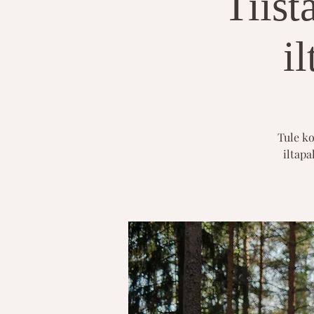
Tiist
i
Tule ko
iltapa