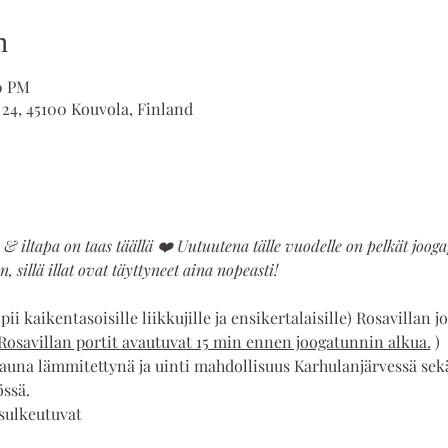
n
30 PM
 24, 45100 Kouvola, Finland
a & iltapa on taas täällä ❤️ Uutuutena tälle vuodelle on pelkät joog
, sillä illat ovat täyttyneet aina nopeasti!
i kaikentasoisille liikkujille ja ensikertalaisille) Rosavillan j
Rosavillan portit avautuvat 15 min ennen joogatunnin alkua.
 )
auna lämmitettynä ja uinti mahdollisuus Karhulanjärvessä sekä 
össä.
sulkeutuvat  