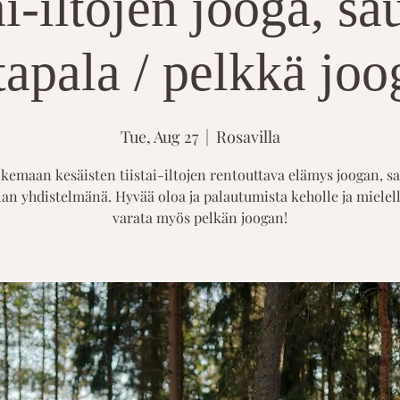
ai-iltojen jooga, s
ltapala / pelkkä joo
Tue, Aug 27
  |  
Rosavilla
kemaan kesäisten tiistai-iltojen rentouttava elämys joogan, s
lan yhdistelmänä. Hyvää oloa ja palautumista keholle ja mielell
varata myös pelkän joogan!