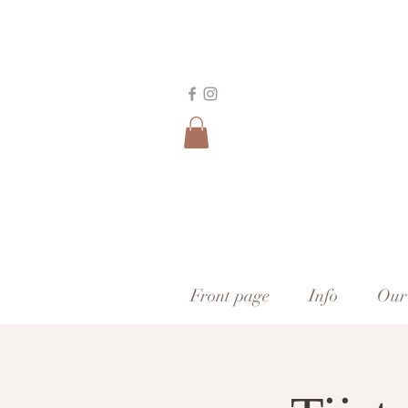
Front page
Info
Our 