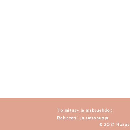
Toimitus- ja maksuehdot
Rekisteri- ja tietosuoja
​© 2021 Rosavi