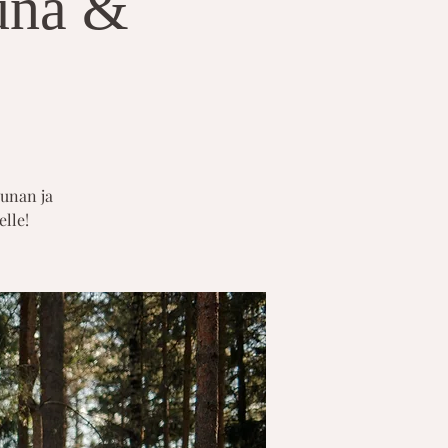
auna &
aunan ja
elle!