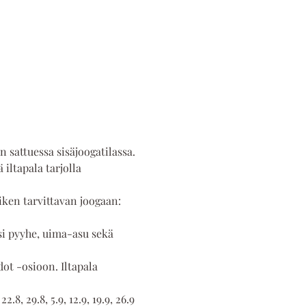
n sattuessa sisäjoogatilassa.
iltapala tarjolla 
ken tarvittavan joogaan: 
i pyyhe, uima-asu sekä 
ot -osioon. Iltapala 
.8, 29.8, 5.9, 12.9, 19.9, 26.9