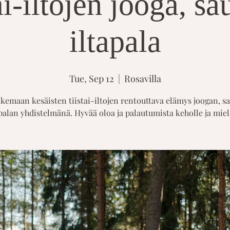
ai-iltojen jooga, s
iltapala
Tue, Sep 12
  |  
Rosavilla
kemaan kesäisten tiistai-iltojen rentouttava elämys joogan, s
palan yhdistelmänä. Hyvää oloa ja palautumista keholle ja miel