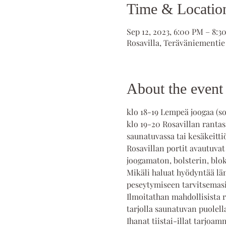
Time & Locatio
Sep 12, 2023, 6:00 PM – 8:3
Rosavilla, Teräväniementie
About the event
klo 18-19 Lempeä joogaa (sop
klo 19-20 Rosavillan rantas
saunatuvassa tai kesäkeitti
Rosavillan portit avautuvat
joogamaton, bolsterin, blokk
Mikäli haluat hyödyntää lä
peseytymiseen tarvitsemasi
Ilmoitathan mahdollisista r
tarjolla saunatuvan puolell
Ihanat tiistai-illat tarjoamme