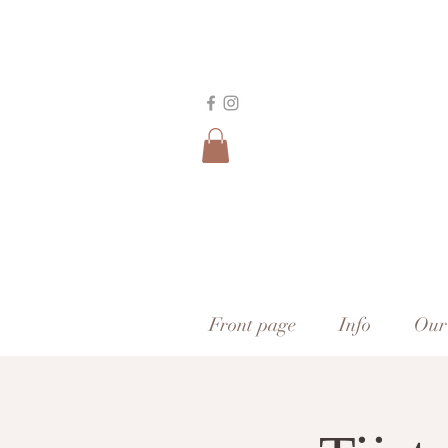
Front page
Info
Our 