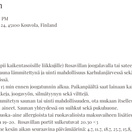
n
0 PM
 24, 45100 Kouvola, Finland
ii kaikentasoisille liikkujille) Rosavillan joogalavalla tai satee
auna lämmitettynä ja uinti mahdollisuus Karhulanjärvessä sekä 
össä.
 15 min ennen joogatunnin alkua. Paikanpäältä saat lainaan kai
eja, joogavyön, silmätyynyn sekä vilttejä.  
mmitetyn saunan tai uinti mahdollisuuden, ota mukaan itselles
 aineet. Saunan yhteydessä on suihkut sekä pukuhuone.
uoka-aine allergioista tai ruokavalioista maksuvaiheen lisätied
a 19-20.  Rosavillan portit sulkeutuvat 20.30 <3
 kesän aikan seuraavina päivämäärinä: 4.7, 11.7, 18.7, 25.7, 15.8, 22