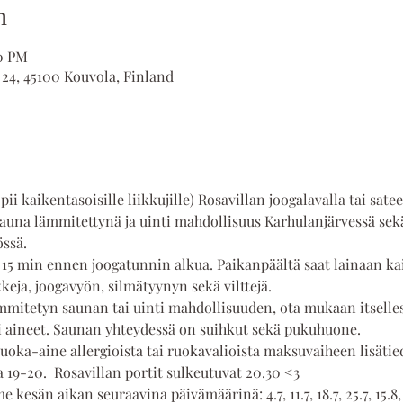
n
30 PM
 24, 45100 Kouvola, Finland
ii kaikentasoisille liikkujille) Rosavillan joogalavalla tai satee
auna lämmitettynä ja uinti mahdollisuus Karhulanjärvessä sekä 
össä.
 15 min ennen joogatunnin alkua. Paikanpäältä saat lainaan kai
eja, joogavyön, silmätyynyn sekä vilttejä.  
mmitetyn saunan tai uinti mahdollisuuden, ota mukaan itselles
 aineet. Saunan yhteydessä on suihkut sekä pukuhuone.
uoka-aine allergioista tai ruokavalioista maksuvaiheen lisätied
a 19-20.  Rosavillan portit sulkeutuvat 20.30 <3
 kesän aikan seuraavina päivämäärinä: 4.7, 11.7, 18.7, 25.7, 15.8, 22