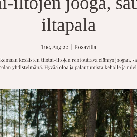
ai-iltojen jooga, s
iltapala
Tue, Aug 22
  |  
Rosavilla
kemaan kesäisten tiistai-iltojen rentouttava elämys joogan, s
palan yhdistelmänä. Hyvää oloa ja palautumista keholle ja miel