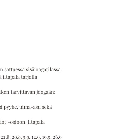
n sattuessa sisäjoogatilassa.
iltapala tarjolla 
ken tarvittavan joogaan: 
i pyyhe, uima-asu sekä 
ot -osioon. Iltapala 
.8, 29.8, 5.9, 12.9, 19.9, 26.9