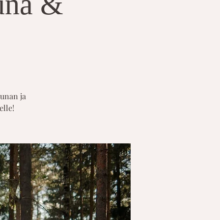
auna &
aunan ja
elle!