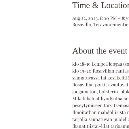
Time & Locatio
Aug 22, 2023, 6:00 PM – 8:
Rosavilla, Teräväniementie
About the event
klo 18-19 Lempeä joogaa (sop
klo 19-20 Rosavillan rantas
saunatuvassa tai kesäkeitti
Rosavillan portit avautuvat
joogamaton, bolsterin, blokk
Mikäli haluat hyödyntää lä
peseytymiseen tarvitsemasi
Ilmoitathan mahdollisista r
tarjolla saunatuvan puolell
Ihanat tiistai-illat tarjoamme