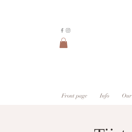
Front page
Info
Our 