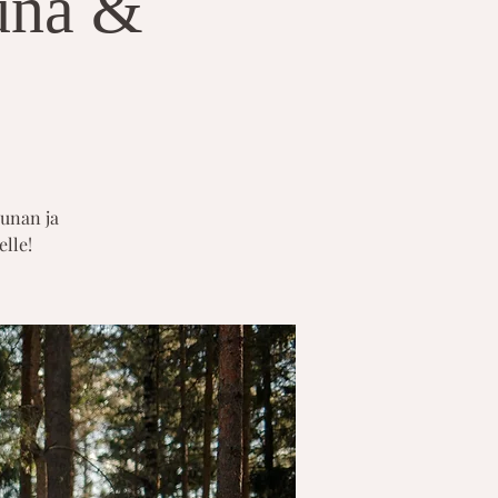
auna &
aunan ja
elle!