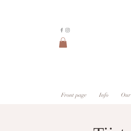
Front page
Info
Our 