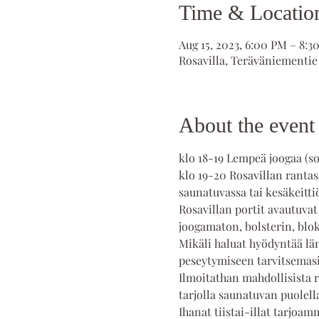
Time & Locatio
Aug 15, 2023, 6:00 PM – 8:3
Rosavilla, Teräväniementie
About the event
klo 18-19 Lempeä joogaa (sop
klo 19-20 Rosavillan rantas
saunatuvassa tai kesäkeitti
Rosavillan portit avautuvat
joogamaton, bolsterin, blokk
Mikäli haluat hyödyntää lä
peseytymiseen tarvitsemasi
Ilmoitathan mahdollisista r
tarjolla saunatuvan puolell
Ihanat tiistai-illat tarjoamme