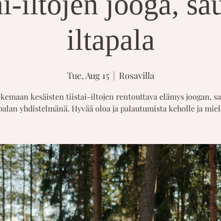
ai-iltojen jooga, s
iltapala
Tue, Aug 15
  |  
Rosavilla
kemaan kesäisten tiistai-iltojen rentouttava elämys joogan, s
palan yhdistelmänä. Hyvää oloa ja palautumista keholle ja miel