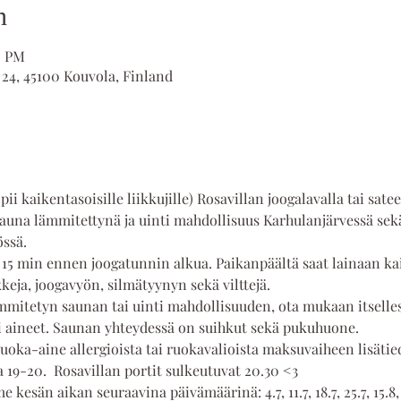
n
0 PM
 24, 45100 Kouvola, Finland
ii kaikentasoisille liikkujille) Rosavillan joogalavalla tai satee
auna lämmitettynä ja uinti mahdollisuus Karhulanjärvessä sekä 
össä.
 15 min ennen joogatunnin alkua. Paikanpäältä saat lainaan kai
eja, joogavyön, silmätyynyn sekä vilttejä.  
mmitetyn saunan tai uinti mahdollisuuden, ota mukaan itselles
 aineet. Saunan yhteydessä on suihkut sekä pukuhuone.
uoka-aine allergioista tai ruokavalioista maksuvaiheen lisätied
a 19-20.  Rosavillan portit sulkeutuvat 20.30 <3
 kesän aikan seuraavina päivämäärinä: 4.7, 11.7, 18.7, 25.7, 15.8, 22