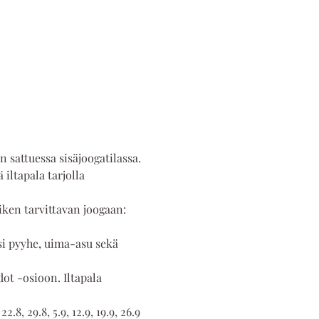
n sattuessa sisäjoogatilassa.
iltapala tarjolla 
ken tarvittavan joogaan: 
i pyyhe, uima-asu sekä 
ot -osioon. Iltapala 
.8, 29.8, 5.9, 12.9, 19.9, 26.9