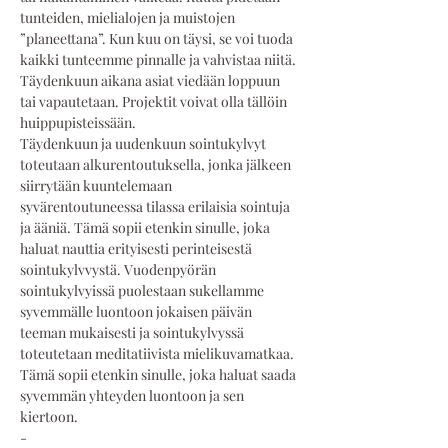
tunteiden, mielialojen ja muistojen 
”planeettana”. Kun kuu on täysi, se voi tuoda 
kaikki tunteemme pinnalle ja vahvistaa niitä. 
Täydenkuun aikana asiat viedään loppuun 
tai vapautetaan. Projektit voivat olla tällöin 
huippupisteissään.
Täydenkuun ja uudenkuun sointukylvyt 
toteutaan alkurentoutuksella, jonka jälkeen 
siirrytään kuuntelemaan 
syvärentoutuneessa tilassa erilaisia sointuja 
ja ääniä. Tämä sopii etenkin sinulle, joka 
haluat nauttia erityisesti perinteisestä 
sointukylvvystä. Vuodenpyörän 
sointukylvyissä puolestaan sukellamme 
syvemmälle luontoon jokaisen päivän 
teeman mukaisesti ja sointukylvyssä 
toteutetaan meditatiivista mielikuvamatkaa. 
Tämä sopii etenkin sinulle, joka haluat saada 
syvemmän yhteyden luontoon ja sen 
kiertoon.
-