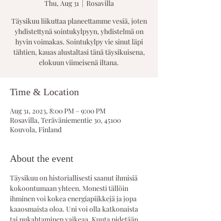
Thu, Aug 31
  |  
Rosavilla
Täysikuu liikuttaa planeettamme vesiä, joten
yhdistettynä sointukylpyyn, yhdistelmä on
hyvin voimakas. Sointukylpy vie sinut läpi
tähtien, kauas alustaltasi tänä täysikuisena,
elokuun viimeisenä iltana.
Time & Location
Aug 31, 2023, 8:00 PM – 9:00 PM
Rosavilla, Teräväniementie 30, 45100
Kouvola, Finland
About the event
Täysikuu on historiallisesti saanut ihmisiä 
kokoontumaan yhteen. Monesti tällöin 
ihminen voi kokea energiapiikkejä ja jopa 
kaaosmaista oloa. Uni voi olla katkonaista 
tai nukahtaminen vaikeaa. Kuuta pidetään 