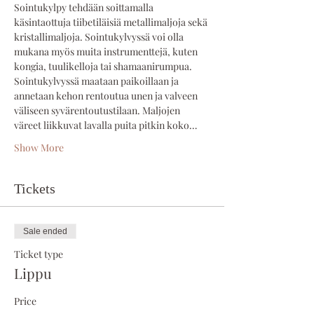
Sointukylpy tehdään soittamalla 
käsintaottuja tiibetiläisiä metallimaljoja sekä 
kristallimaljoja. Sointukylvyssä voi olla 
mukana myös muita instrumenttejä, kuten 
kongia, tuulikelloja tai shamaanirumpua. 
Sointukylvyssä maataan paikoillaan ja 
annetaan kehon rentoutua unen ja valveen 
väliseen syvärentoutustilaan. Maljojen 
väreet liikkuvat lavalla puita pitkin koko…
Show More
Tickets
Sale ended
Ticket type
Lippu
Price