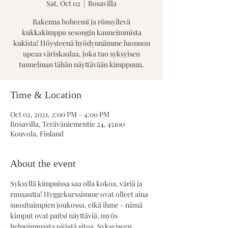
Sat, Oct 02
  |  
Rosavilla
Rakenna boheemi ja rönsyilevä
kukkakimppu sesongin kauneimmista
kukista! Höysteenä hyödynnämme luonnon
upeaa väriskaalaa, joka tuo syksyisen
tunnelman tähän näyttävään kimppuun.
Time & Location
Oct 02, 2021, 2:00 PM – 4:00 PM
Rosavilla, Teräväniementie 24, 45100
Kouvola, Finland
About the event
Syksyllä kimpuissa saa olla kokoa, väriä ja 
runsautta! Hyggekurssimme ovat olleet aina 
suosituimpien joukossa, eikä ihme - nämä 
kimput ovat paitsi näyttäviä, myös 
helpoimmasta päästä sitoa. Syksyiseen 