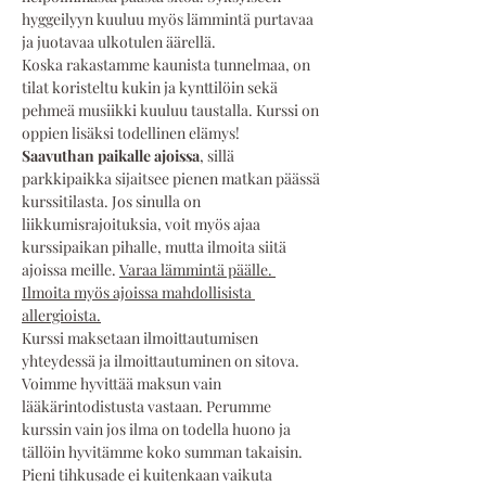
hyggeilyyn kuuluu myös lämmintä purtavaa 
ja juotavaa ulkotulen äärellä. 
Koska rakastamme kaunista tunnelmaa, on 
tilat koristeltu kukin ja kynttilöin sekä 
pehmeä musiikki kuuluu taustalla. Kurssi on 
oppien lisäksi todellinen elämys!
Saavuthan paikalle ajoissa
, sillä 
parkkipaikka sijaitsee pienen matkan päässä 
kurssitilasta. Jos sinulla on 
liikkumisrajoituksia, voit myös ajaa 
kurssipaikan pihalle, mutta ilmoita siitä 
ajoissa meille. 
Varaa lämmintä päälle. 
Ilmoita myös ajoissa mahdollisista 
allergioista.
Kurssi maksetaan ilmoittautumisen 
yhteydessä ja ilmoittautuminen on sitova. 
Voimme hyvittää maksun vain 
lääkärintodistusta vastaan. Perumme 
kurssin vain jos ilma on todella huono ja 
tällöin hyvitämme koko summan takaisin. 
Pieni tihkusade ei kuitenkaan vaikuta 