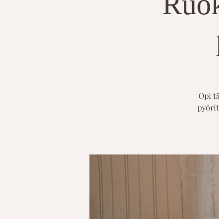
Ruoka
Opi t
pyörit