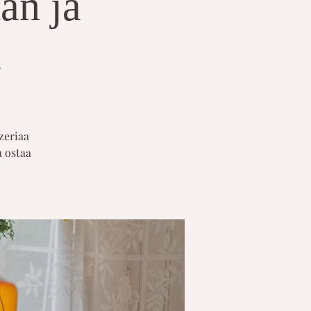
tan ja
!
zeriaa
a ostaa