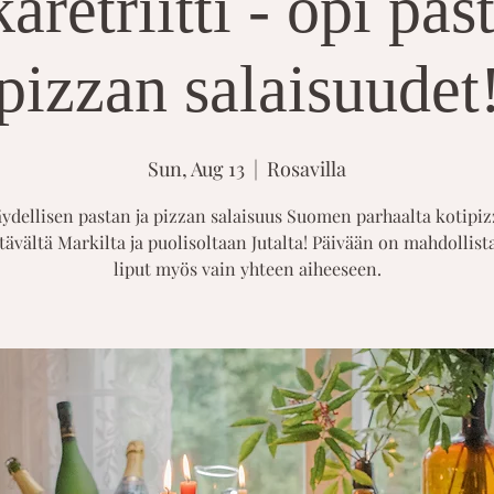
retriitti - opi pas
pizzan salaisuudet
Sun, Aug 13
  |  
Rosavilla
äydellisen pastan ja pizzan salaisuus Suomen parhaalta kotipiz
tävältä Markilta ja puolisoltaan Jutalta! Päivään on mahdollist
liput myös vain yhteen aiheeseen.