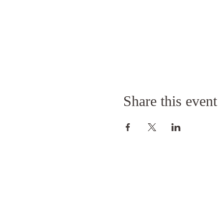
tämän jälkeen perimme 50%
Kurssi pidetään sisätiloiss
seuraa vain kylttejä ja ohjei
Share this event