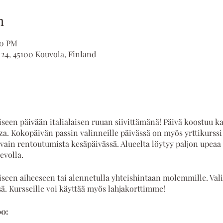
n
00 PM
 24, 45100 Kouvola, Finland
een päivään italialaisen ruuan siivittämänä! Päivä koostuu ka
zza. Kokopäivän passin valinneille päivässä on myös yrttikurssi 
vain rentoutumista kesäpäivässä. Alueelta löytyy paljon upeaa lu
evolla.
toiseen aiheeseen tai alennetulla yhteishintaan molemmille. Val
ä. Kursseille voi käyttää myös lahjakorttimme!
00: