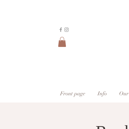
Front page
Info
Our 