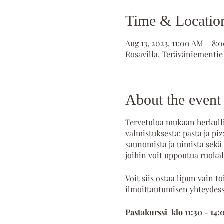
Time & Locatio
Aug 13, 2023, 11:00 AM – 8:
Rosavilla, Teräväniementie
About the event
Tervetuloa mukaan herkullis
valmistuksesta: pasta ja pi
saunomista ja uimista sekä 
joihin voit uppoutua ruokal
Voit siis ostaa lipun vain 
ilmoittautumisen yhteydess
Pastakurssi klo 11:30 - 14: