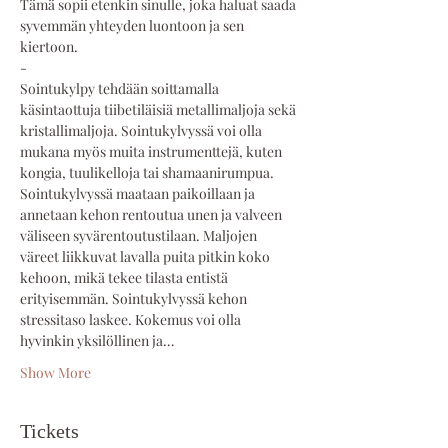
Tämä sopii etenkin sinulle, joka haluat saada 
syvemmän yhteyden luontoon ja sen 
kiertoon.
-
Sointukylpy tehdään soittamalla 
käsintaottuja tiibetiläisiä metallimaljoja sekä 
kristallimaljoja. Sointukylvyssä voi olla 
mukana myös muita instrumenttejä, kuten 
kongia, tuulikelloja tai shamaanirumpua. 
Sointukylvyssä maataan paikoillaan ja 
annetaan kehon rentoutua unen ja valveen 
väliseen syvärentoutustilaan. Maljojen 
väreet liikkuvat lavalla puita pitkin koko 
kehoon, mikä tekee tilasta entistä 
erityisemmän. Sointukylvyssä kehon 
stressitaso laskee. Kokemus voi olla 
hyvinkin yksilöllinen ja…
Show More
Tickets