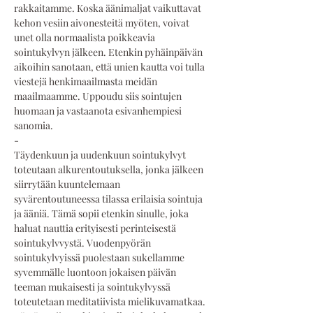
rakkaitamme. Koska äänimaljat vaikuttavat 
kehon vesiin aivonesteitä myöten, voivat 
unet olla normaalista poikkeavia 
sointukylvyn jälkeen. Etenkin pyhäinpäivän 
aikoihin sanotaan, että unien kautta voi tulla 
viestejä henkimaailmasta meidän 
maailmaamme. Uppoudu siis sointujen 
huomaan ja vastaanota esivanhempiesi 
sanomia.
-
Täydenkuun ja uudenkuun sointukylvyt 
toteutaan alkurentoutuksella, jonka jälkeen 
siirrytään kuuntelemaan 
syvärentoutuneessa tilassa erilaisia sointuja 
ja ääniä. Tämä sopii etenkin sinulle, joka 
haluat nauttia erityisesti perinteisestä 
sointukylvvystä. Vuodenpyörän 
sointukylvyissä puolestaan sukellamme 
syvemmälle luontoon jokaisen päivän 
teeman mukaisesti ja sointukylvyssä 
toteutetaan meditatiivista mielikuvamatkaa. 