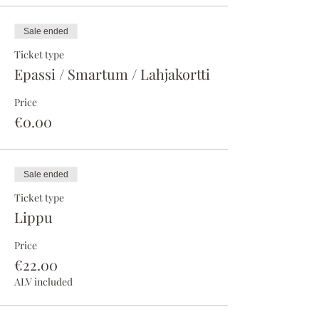
Sale ended
Ticket type
Epassi / Smartum / Lahjakortti
Price
€0.00
Sale ended
Ticket type
Lippu
Price
€22.00
ALV included