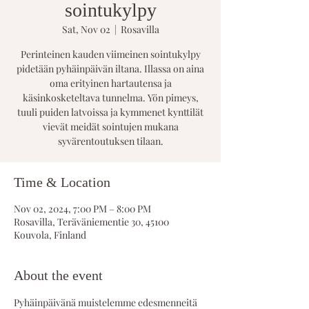
sointukylpy
Sat, Nov 02
  |  
Rosavilla
Perinteinen kauden viimeinen sointukylpy
pidetään pyhäinpäivän iltana. Illassa on aina
oma erityinen hartautensa ja
käsinkosketeltava tunnelma. Yön pimeys,
tuuli puiden latvoissa ja kymmenet kynttilät
vievät meidät sointujen mukana
syvärentoutuksen tilaan.
Time & Location
Nov 02, 2024, 7:00 PM – 8:00 PM
Rosavilla, Teräväniementie 30, 45100
Kouvola, Finland
About the event
Pyhäinpäivänä muistelemme edesmenneitä 