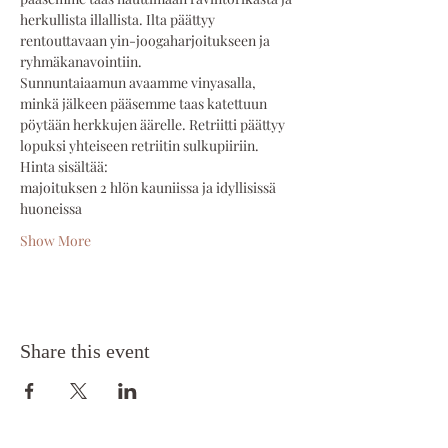
herkullista illallista. Ilta päättyy 
rentouttavaan yin-joogaharjoitukseen ja 
ryhmäkanavointiin.
Sunnuntaiaamun avaamme vinyasalla, 
minkä jälkeen pääsemme taas katettuun 
pöytään herkkujen äärelle. Retriitti päättyy 
lopuksi yhteiseen retriitin sulkupiiriin.
Hinta sisältää:
majoituksen 2 hlön kauniissa ja idyllisissä 
huoneissa
Show More
Share this event