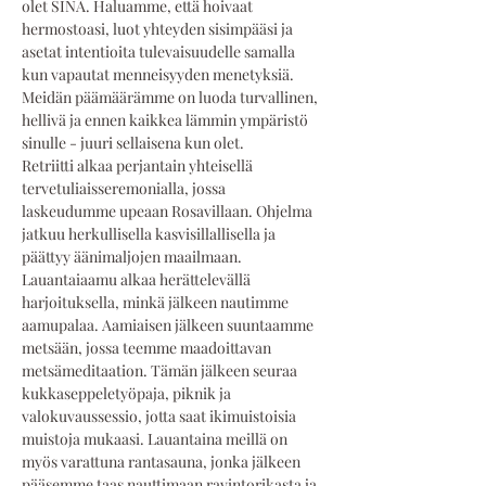
olet SINÄ. Haluamme, että hoivaat 
hermostoasi, luot yhteyden sisimpääsi ja 
asetat intentioita tulevaisuudelle samalla 
kun vapautat menneisyyden menetyksiä. 
Meidän päämäärämme on luoda turvallinen, 
hellivä ja ennen kaikkea lämmin ympäristö 
sinulle - juuri sellaisena kun olet.
Retriitti alkaa perjantain yhteisellä 
tervetuliaisseremonialla, jossa 
laskeudumme upeaan Rosavillaan. Ohjelma 
jatkuu herkullisella kasvisillallisella ja 
päättyy äänimaljojen maailmaan.
Lauantaiaamu alkaa herättelevällä 
harjoituksella, minkä jälkeen nautimme 
aamupalaa. Aamiaisen jälkeen suuntaamme 
metsään, jossa teemme maadoittavan 
metsämeditaation. Tämän jälkeen seuraa 
kukkaseppeletyöpaja, piknik ja 
valokuvaussessio, jotta saat ikimuistoisia 
muistoja mukaasi. Lauantaina meillä on 
myös varattuna rantasauna, jonka jälkeen 
pääsemme taas nauttimaan ravintorikasta ja 