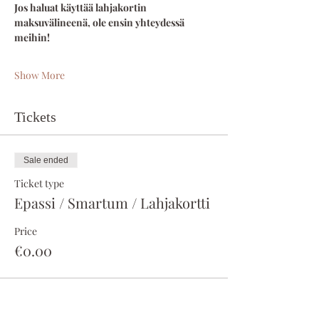
Jos haluat käyttää lahjakortin 
maksuvälineenä, ole ensin yhteydessä 
meihin!
Show More
Tickets
Sale ended
Ticket type
Epassi / Smartum / Lahjakortti
Price
€0.00