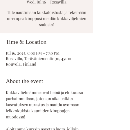
Wed, Jul 16
  |  
Rosavilla
Tule nauttimaan kukkaloistosta ja tekemään
oma upea kimppusi meidän kukkaviljelmien
sadosta!
Time & Location
Jul 16, 2025, 6:00 PM – 7:30 PM
Rosavilla, Teräväniementie 30, 45100
Kouvola, Finland
About the event
Kukkaviljelmämme ovat heinä ja elokuussa 
parhaimmillaan, joten on aika palkita 
kasvatuksen uurastus ja nauttia avomaan 
leikkokukista kauniiden kimppujen 
muodossa!
Aloitamme kurssin navetan luota, jolloin 