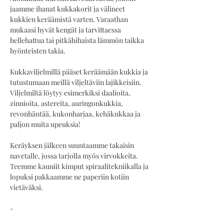
jaamme ihanat kukkakorit ja välineet 
kukkien keräämistä varten. Varaathan 
mukaasi hyvät kengät ja tarvittaessa 
hellehattua tai pitkähihaista lämmön taikka 
hyönteisten takia. 
Kukkaviljelmillä pääset keräämään kukkia ja 
tutustumaan meillä viljeltäviin lajikkeisiin. 
Viljelmiltä löytyy esimerkiksi daalioita, 
zinnioita, astereita, auringonkukkia, 
revonhäntää, kukonharjaa, kehäkukkaa ja 
paljon muita upeuksia!
Keräyksen jälkeen suuntaamme takaisin 
navetalle, jossa tarjolla myös virvokkeita. 
Teemme kauniit kimput spiraalitekniikalla ja 
lopuksi pakkaamme ne paperiin kotiin 
vietäväksi. 
-