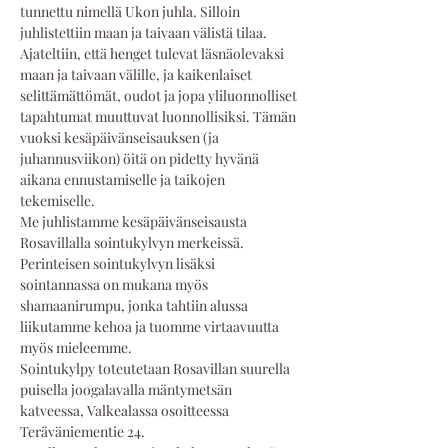
tunnettu nimellä Ukon juhla. Silloin 
juhlistettiin maan ja taivaan välistä tilaa. 
Ajateltiin, että henget tulevat läsnäolevaksi 
maan ja taivaan välille, ja kaikenlaiset 
selittämättömät, oudot ja jopa yliluonnolliset 
tapahtumat muuttuvat luonnollisiksi. Tämän 
vuoksi kesäpäivänseisauksen (ja 
juhannusviikon) öitä on pidetty hyvänä 
aikana ennustamiselle ja taikojen 
tekemiselle.  
Me juhlistamme kesäpäivänseisausta 
Rosavillalla sointukylvyn merkeissä. 
Perinteisen sointukylvyn lisäksi 
sointannassa on mukana myös 
shamaanirumpu, jonka tahtiin alussa 
liikutamme kehoa ja tuomme virtaavuutta 
myös mieleemme. 
Sointukylpy toteutetaan Rosavillan suurella 
puisella joogalavalla mäntymetsän 
katveessa, Valkealassa osoitteessa 
Teräväniementie 24. 