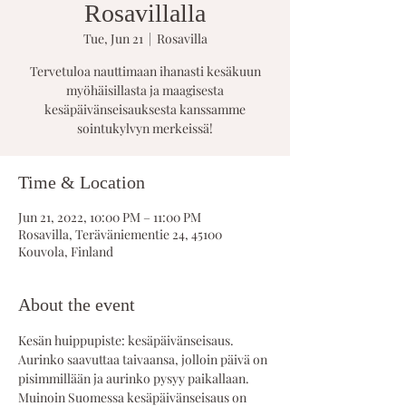
Rosavillalla
Tue, Jun 21
  |  
Rosavilla
Tervetuloa nauttimaan ihanasti kesäkuun
myöhäisillasta ja maagisesta
kesäpäivänseisauksesta kanssamme
sointukylvyn merkeissä!
Time & Location
Jun 21, 2022, 10:00 PM – 11:00 PM
Rosavilla, Teräväniementie 24, 45100
Kouvola, Finland
About the event
Kesän huippupiste: kesäpäivänseisaus. 
Aurinko saavuttaa taivaansa, jolloin päivä on 
pisimmillään ja aurinko pysyy paikallaan. 
Muinoin Suomessa kesäpäivänseisaus on 