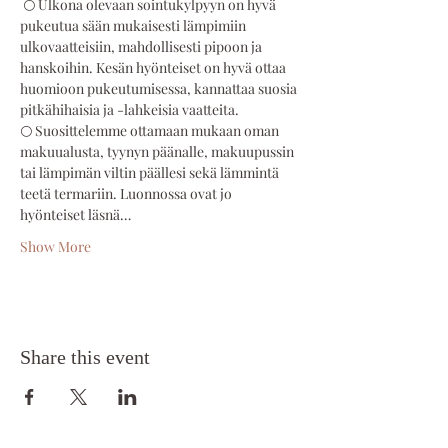
 🌕 Ulkona olevaan sointukylpyyn on hyvä 
pukeutua sään mukaisesti lämpimiin 
ulkovaatteisiin, mahdollisesti pipoon ja 
hanskoihin. Kesän hyönteiset on hyvä ottaa 
huomioon pukeutumisessa, kannattaa suosia 
pitkähihaisia ja -lahkeisia vaatteita.  
🌕 Suosittelemme ottamaan mukaan oman 
makuualusta, tyynyn päänalle, makuupussin 
tai lämpimän viltin päällesi sekä lämmintä 
teetä termariin. Luonnossa ovat jo 
hyönteiset läsnä…
Show More
Share this event