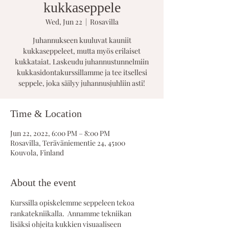
kukkaseppele
Wed, Jun 22
  |  
Rosavilla
Juhannukseen kuuluvat kauniit
kukkaseppeleet, mutta myös erilaiset
kukkataiat. Laskeudu juhannustunnelmiin
kukkasidontakurssillamme ja tee itsellesi
seppele, joka säilyy juhannusjuhliin asti!
Time & Location
Jun 22, 2022, 6:00 PM – 8:00 PM
Rosavilla, Teräväniementie 24, 45100
Kouvola, Finland
About the event
Kurssilla opiskelemme seppeleen tekoa 
rankatekniikalla.  Annamme tekniikan 
lisäksi ohjeita kukkien visuaaliseen 