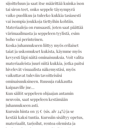
sijoitteluun ja saat itse määrittää kuinka ison 
tai siron teet, onko seppele täysympyrä 
vaiko puolikuu ja tuleeko kukkia tasiasesti 
vai isompia joukkoja tiettyihin kohtiin. 
Materiaaleja on runsaasti, joten saat päättää 
värimaailmasta ja seppeleen tyylistä, esim 
boho vai perinteinen.
Koska juhannukseen liittyy myös erilaiset 
taiat ja uskomukset kukista, käymme myös 
kevyesti läpi näitä ominaisuuksia. Voit valita 
materiaaleista juuri niitä kukkia, jotka paitsi 
hivelevät visuaalista näkemystäsi, myös 
vaikuttavat tuleviin tavoitteisiisi 
ominaisuuksineen. Ruusuja rakkautta 
kaipaaville jne...
Kun säilöt seppeleen ohjaajan antamin 
neuvoin, saat seppeleen kestämään 
juhannukseen asti. 
Kurssin hinta on 35 €  (sis. alv 24%) ja se 
kestää kaksi tuntia. Kurssiin sisältyy opetus, 
materiaalit, tarjoilut, rentoa olemista ja 