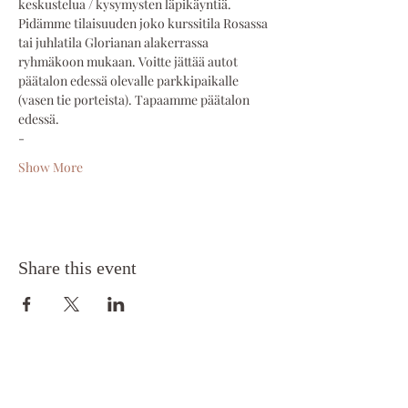
keskustelua / kysymysten läpikäyntiä. 
Pidämme tilaisuuden joko kurssitila Rosassa 
tai juhlatila Glorianan alakerrassa 
ryhmäkoon mukaan. Voitte jättää autot 
päätalon edessä olevalle parkkipaikalle 
(vasen tie porteista). Tapaamme päätalon 
edessä.
-
Show More
Share this event