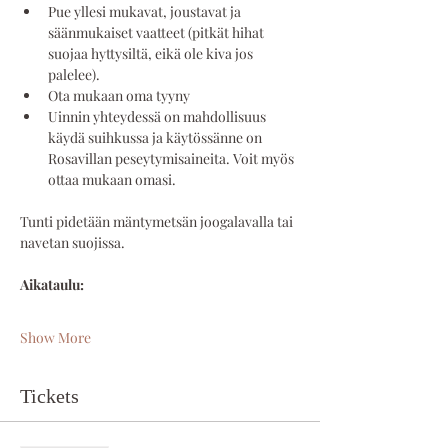
Pue yllesi mukavat, joustavat ja 
säänmukaiset vaatteet (pitkät hihat 
suojaa hyttysiltä, eikä ole kiva jos 
palelee). 
Ota mukaan oma tyyny
Uinnin yhteydessä on mahdollisuus 
käydä suihkussa ja käytössänne on 
Rosavillan peseytymisaineita. Voit myös 
ottaa mukaan omasi.
Tunti pidetään mäntymetsän joogalavalla tai 
navetan suojissa.
Aikataulu: 
Show More
Tickets