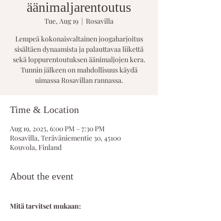
äänimaljarentoutus
Tue, Aug 19
  |  
Rosavilla
Lempeä kokonaisvaltainen joogaharjoitus
sisältäen dynaamista ja palauttavaa liikettä
sekä loppurentoutuksen äänimaljojen kera.
Tunnin jälkeen on mahdollisuus käydä
uimassa Rosavillan rannassa.
Time & Location
Aug 19, 2025, 6:00 PM – 7:30 PM
Rosavilla, Teräväniementie 30, 45100
Kouvola, Finland
About the event
Mitä tarvitset mukaan: