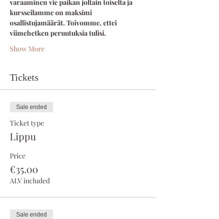
varaaminen vie paikan joltain toiselta ja 
kursseilamme on maksimi 
osallistujamäärät. Toivomme, ettei 
viimehetken peruutuksia tulisi. 
Show More
Tickets
Sale ended
Ticket type
Lippu
Price
€35.00
ALV included
Sale ended