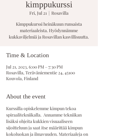
kimppukurssi
Fri, Jul 21
  |  
Rosavilla
Kimppukurssi heinäkuun runsaista
materiaaleista. Hyödynnämme
kukkaviljelmiä ja Rosavillan kasvillisuutta.
Time & Location
Jul 21, 2023, 6:00 PM – 7:30 PM
Rosavilla, Teräväniementie 24, 45100
Kouvola, Finland
About the event
Kurssilla opiskelemme kimpun tekoa 
spiraalitekniikalla.  Annamme tekniikan 
lisäksi ohjeita kukkien visuaaliseen 
sijoitteluun ja saat itse määrittää kimpun 
kokoluokan ja ilmavuuden. Materiaaleja on 