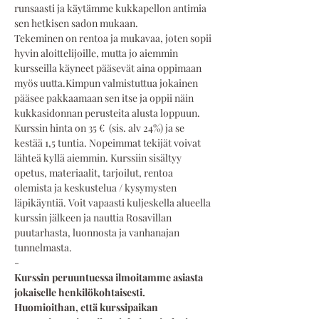
runsaasti ja käytämme kukkapellon antimia 
sen hetkisen sadon mukaan. 
Tekeminen on rentoa ja mukavaa, joten sopii 
hyvin aloittelijoille, mutta jo aiemmin 
kursseilla käyneet pääsevät aina oppimaan 
myös uutta.Kimpun valmistuttua jokainen 
pääsee pakkaamaan sen itse ja oppii näin 
kukkasidonnan perusteita alusta loppuun.
Kurssin hinta on 35 €  (sis. alv 24%) ja se 
kestää 1,5 tuntia. Nopeimmat tekijät voivat 
lähteä kyllä aiemmin. Kurssiin sisältyy 
opetus, materiaalit, tarjoilut, rentoa 
olemista ja keskustelua / kysymysten 
läpikäyntiä. Voit vapaasti kuljeskella alueella 
kurssin jälkeen ja nauttia Rosavillan 
puutarhasta, luonnosta ja vanhanajan 
tunnelmasta.
-
Kurssin peruuntuessa ilmoitamme asiasta 
jokaiselle henkilökohtaisesti.
Huomioithan, että kurssipaikan 