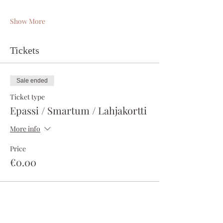
Show More
Tickets
Sale ended
Ticket type
Epassi / Smartum / Lahjakortti
More info
Price
€0.00