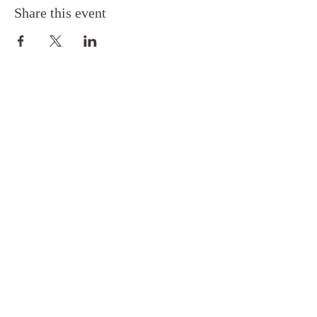
Share this event
Toimitus- ja maksuehdot
Rekisteri- ja tietosuoja