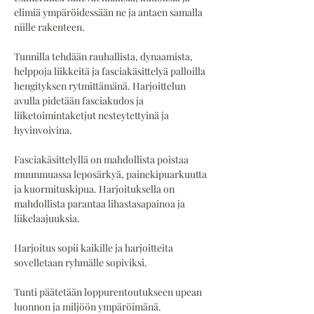
elimiä ympäröidessään ne ja antaen samalla 
niille rakenteen.
Tunnilla tehdään rauhallista, dynaamista, 
helppoja liikkeitä ja fasciakäsittelyä palloilla 
hengityksen rytmittämänä. Harjoittelun 
avulla pidetään fasciakudos ja 
liiketoimintaketjut nesteytettyinä ja 
hyvinvoivina. 
Fasciakäsittelyllä on mahdollista poistaa 
muunmuassa leposärkyä, painekipuarkuutta 
ja kuormituskipua. Harjoituksella on 
mahdollista parantaa lihastasapainoa ja 
liikelaajuuksia. 
Harjoitus sopii kaikille ja harjoitteita 
sovelletaan ryhmälle sopiviksi.
Tunti päätetään loppurentoutukseen upean 
luonnon ja miljöön ympäröimänä.