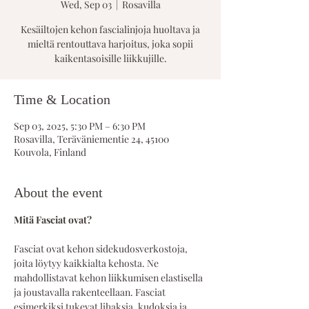
Wed, Sep 03
  |  
Rosavilla
Kesäiltojen kehon fascialinjoja huoltava ja
mieltä rentouttava harjoitus, joka sopii
kaikentasoisille liikkujille.
Time & Location
Sep 03, 2025, 5:30 PM – 6:30 PM
Rosavilla, Teräväniementie 24, 45100
Kouvola, Finland
About the event
Mitä Fasciat ovat?
Fasciat ovat kehon sidekudosverkostoja, 
joita löytyy kaikkialta kehosta. Ne 
mahdollistavat kehon liikkumisen elastisella 
ja joustavalla rakenteellaan. Fasciat 
esimerkiksi tukevat lihaksia, kudoksia ja 