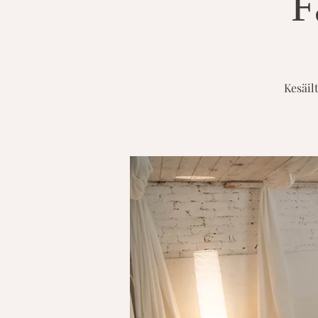
F
Kesäil