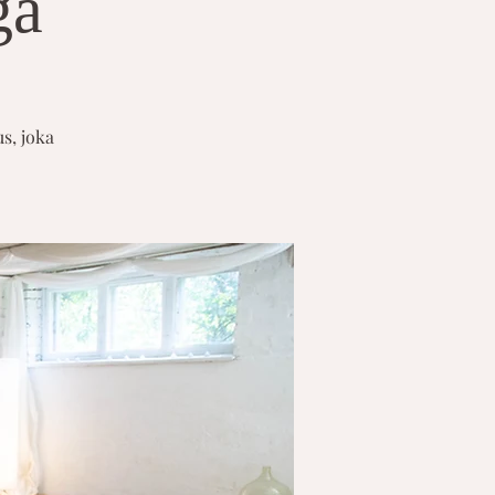
ga
s, joka