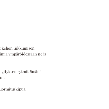
at kehon liikkumisen 
elimiä ympäröidessään ne ja 
hengityksen rytmittämänä. 
ina. 
kuormituskipua. 