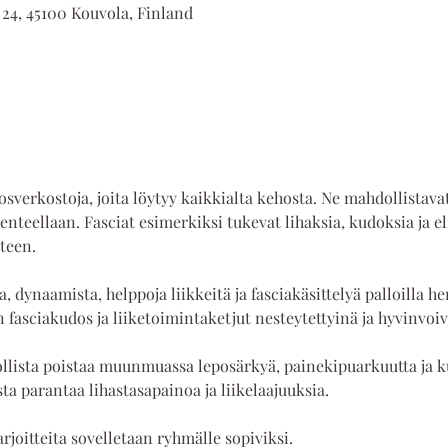
 24, 45100 Kouvola, Finland
sverkostoja, joita löytyy kaikkialta kehosta. Ne mahdollistav
akenteellaan. Fasciat esimerkiksi tukevat lihaksia, kudoksia ja 
teen.
, dynaamista, helppoja liikkeitä ja fasciakäsittelyä palloilla 
 fasciakudos ja liiketoimintaketjut nesteytettyinä ja hyvinvoiv
ollista poistaa muunmuassa leposärkyä, painekipuarkuutta ja 
ta parantaa lihastasapainoa ja liikelaajuuksia. 
arjoitteita sovelletaan ryhmälle sopiviksi.