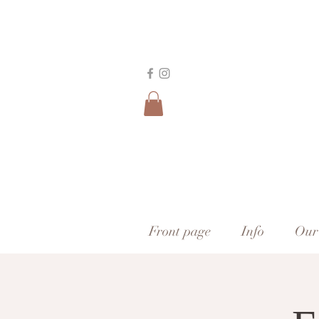
Front page
Info
Our 