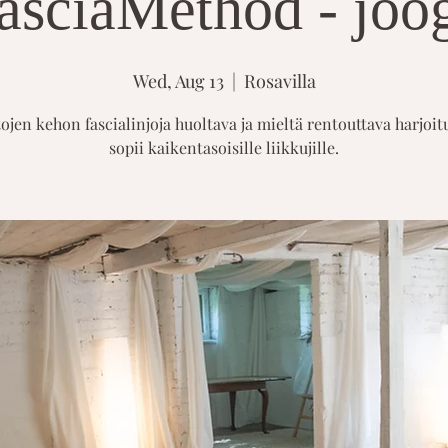
asciaMethod - joo
Wed, Aug 13
  |  
Rosavilla
tojen kehon fascialinjoja huoltava ja mieltä rentouttava harjoitu
sopii kaikentasoisille liikkujille.