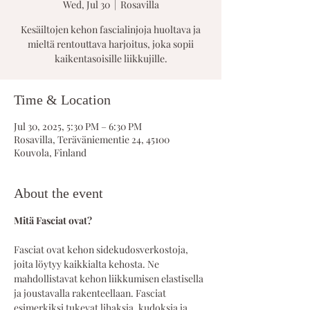
Wed, Jul 30
  |  
Rosavilla
Kesäiltojen kehon fascialinjoja huoltava ja
mieltä rentouttava harjoitus, joka sopii
kaikentasoisille liikkujille.
Time & Location
Jul 30, 2025, 5:30 PM – 6:30 PM
Rosavilla, Teräväniementie 24, 45100
Kouvola, Finland
About the event
Mitä Fasciat ovat?
Fasciat ovat kehon sidekudosverkostoja, 
joita löytyy kaikkialta kehosta. Ne 
mahdollistavat kehon liikkumisen elastisella 
ja joustavalla rakenteellaan. Fasciat 
esimerkiksi tukevat lihaksia, kudoksia ja 