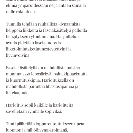
elimiä ympäröidessään ne ja antaen samalla 
niille rakenteen.
Tunnilla tehdään rauhallista, dynaamista, 
helppoja liikkeitä ja fasciakäsittelyä palloilla 
hengityksen rytmittämänä. Harjoittelun 
avulla pidetään fasciakudos ja 
liiketoimintaketjut nesteytettyinä ja 
hyvinvoivina. 
Fasciakäsittelyllä on mahdollista poistaa 
muunmuassa leposärkyä, painekipuarkuutta 
ja kuormituskipua. Harjoituksella on 
mahdollista parantaa lihastasapainoa ja 
liikelaajuuksia. 
Harjoitus sopii kaikille ja harjoitteita 
sovelletaan ryhmälle sopiviksi.
Tunti päätetään loppurentoutukseen upean 
luonnon ja miljöön ympäröimänä.