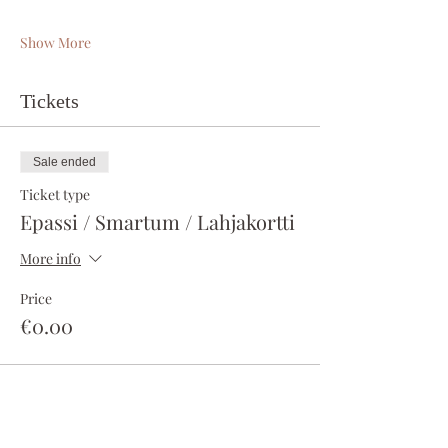
Show More
Tickets
Sale ended
Ticket type
Epassi / Smartum / Lahjakortti
More info
Price
€0.00