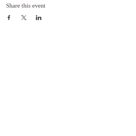
Share this event
Toimitus- ja maksuehdot
Rekisteri- ja tietosuoja