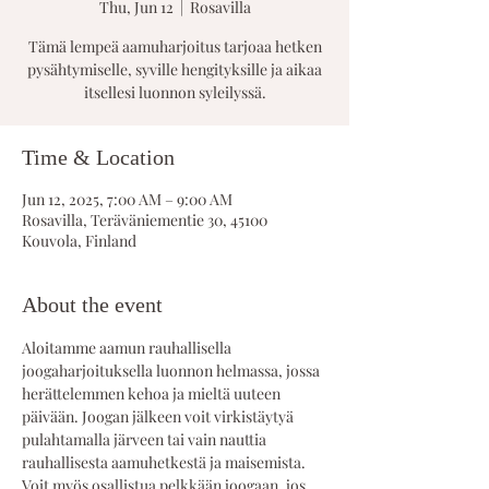
Thu, Jun 12
  |  
Rosavilla
Tämä lempeä aamuharjoitus tarjoaa hetken
pysähtymiselle, syville hengityksille ja aikaa
itsellesi luonnon syleilyssä.
Time & Location
Jun 12, 2025, 7:00 AM – 9:00 AM
Rosavilla, Teräväniementie 30, 45100
Kouvola, Finland
About the event
Aloitamme aamun rauhallisella 
joogaharjoituksella luonnon helmassa, jossa 
herättelemmen kehoa ja mieltä uuteen 
päivään. Joogan jälkeen voit virkistäytyä 
pulahtamalla järveen tai vain nauttia 
rauhallisesta aamuhetkestä ja maisemista. 
Voit myös osallistua pelkkään joogaan, jos 