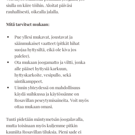
siulla on kiire töihin. Aloitat päiväsi 
rauhallisesti, oikealla jalalla.
Mitä tarvitset mukaan:
Pue yllesi mukavat, joustavat ja 
säänmukaiset vaatteet (pitkät hihat 
suojaa hyttysiltä, eikä ole kiva jos 
palelee). 
Ota mukaan joogamatto ja viltti, jonka 
alle pääset hyttysiä karkuun, 
hyttyskarkoite, vesipullo, sekä 
uintikamppeet. 
Uinnin yhteydessä on mahdollisuus 
käydä suihkussa ja käytössänne on 
Rosavillan peseytymisaineita. Voit myös 
ottaa mukaan omasi.
Tunti pidetään mäntymetsän joogalavalla, 
mutta toisinaan myös kuljemme pitkin 
kauniita Rosavillan tiluksia. Pieni sade ei 