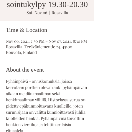
sointukylpy 19.30-20.30
Sat, Nov 06
  |  
Rosavilla
Time & Location
Nov 06, 2021, 7:30 PM – Nov 07, 2021, 8:30 PM
Rosavilla, Teräväniementie 24, 45100
Kouvola, Finland
About the event
Pyhäinpäivä - on uskomuksia, joissa 
kerrotaan porttien olevan auki pyhäinpäivän 
aikaan meidän maailman sekä 
henkimaailman välillä. Historiassa surua on 
pidetty epäkunnioittavana kuolleille, joten 
surun sijaan on valittu kunnioittavasti juhlia 
kuolleiden henkiä. Pyhäinpäivinä toivottiin 
henkien vierailuja ja tehtiin erilaisia 
rituaaleja.  