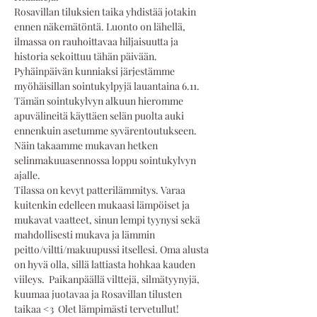
Rosavillan tiluksien taika yhdistää jotakin 
ennen näkemätöntä. Luonto on lähellä, 
ilmassa on rauhoittavaa hiljaisuutta ja 
historia sekoittuu tähän päivään. 
Pyhäinpäivän kunniaksi järjestämme 
myöhäisillan sointukylpyjä lauantaina 6.11.  
Tämän sointukylvyn alkuun hieromme 
apuvälineitä käyttäen selän puolta auki 
ennenkuin asetumme syvärentoutukseen. 
Näin takaamme mukavan hetken 
selinmakuuasennossa loppu sointukylvyn 
ajalle.  
Tilassa on kevyt patterilämmitys. Varaa 
kuitenkin edelleen mukaasi lämpöiset ja 
mukavat vaatteet, sinun lempi tyynysi sekä 
mahdollisesti mukava ja lämmin 
peitto/viltti/makuupussi itsellesi. Oma alusta 
on hyvä olla, sillä lattiasta hohkaa kauden 
viileys.  Paikanpäällä vilttejä, silmätyynyjä, 
kuumaa juotavaa ja Rosavillan tilusten 
taikaa <3  Olet lämpimästi tervetullut!