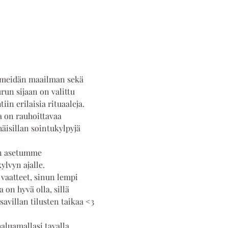
n meidän maailman sekä 
run sijaan on valittu 
in erilaisia rituaaleja.  
a on rauhoittavaa 
äisillan sointukylpyjä 
n asetumme 
vyn ajalle.  
vaatteet, sinun lempi 
on hyvä olla, sillä 
savillan tilusten taikaa <3 
aluamallasi tavalla. 