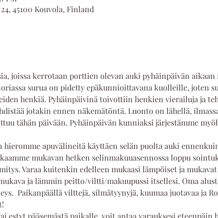
 24, 45100 Kouvola, Finland
a, joissa kerrotaan porttien olevan auki pyhäinpäivän aikaa
oriassa surua on pidetty epäkunnioittavana kuolleille, joten su
eiden henkiä. Pyhäinpäivinä toivottiin henkien vierailuja ja tehti
yhdistää jotakin ennen näkemätöntä. Luonto on lähellä, ilmass
koittuu tähän päivään. Pyhäinpäivän kunniaksi järjestämme myöh
 hieromme apuvälineitä käyttäen selän puolta auki ennenkui
akaamme mukavan hetken selinmakuuasennossa loppu sointukyl
mitys. Varaa kuitenkin edelleen mukaasi lämpöiset ja mukavat 
mukava ja lämmin peitto/viltti/makuupussi itsellesi. Oma alusta 
eys.  Paikanpäällä vilttejä, silmätyynyjä, kuumaa juotavaa ja Ro
t!
tai estyt pääsemästä paikalle, voit antaa varauksesi eteenpäin h