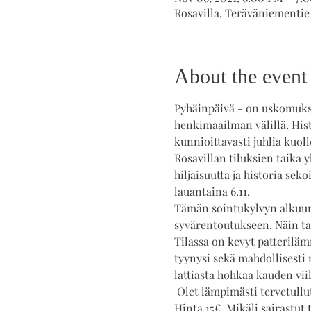
Rosavilla, Teräväniementie
About the event
Pyhäinpäivä - on uskomuksi
henkimaailman välillä. Hist
kunnioittavasti juhlia kuoll
Rosavillan tiluksien taika 
hiljaisuutta ja historia se
lauantaina 6.11.  
Tämän sointukylvyn alkuun
syvärentoutukseen. Näin t
Tilassa on kevyt patteriläm
tyynysi sekä mahdollisesti 
lattiasta hohkaa kauden viil
 Olet lämpimästi tervetullu
Hinta 15€. Mikäli sairastut 