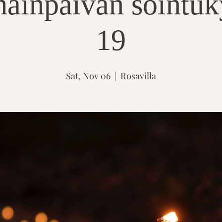
häinpäivän sointuk
19
Sat, Nov 06
  |  
Rosavilla